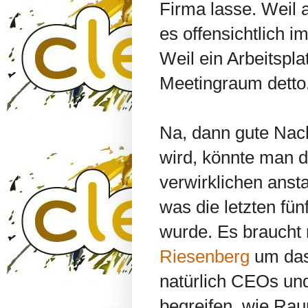
Firma lasse. Weil a
es offensichtlich 
Weil ein Arbeitspl
Meetingraum detto
Na, dann gute Nac
wird, könnte man 
verwirklichen anst
was die letzten fün
wurde. Es braucht
Riesenberg
um das
natürlich CEOs und
begreifen, wie Rau