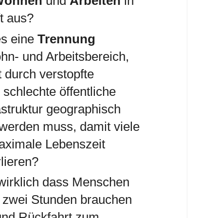
Wohnen
und
Arbeiten
in
t aus?
es eine
Trennung
n- und Arbeitsbereich,
 durch verstopfte
schlechte öffentliche
astruktur geographisch
erden muss, damit viele
ximale Lebenszeit
rlieren?
wirklich dass Menschen
zu zwei Stunden brauchen
und Rückfahrt zum