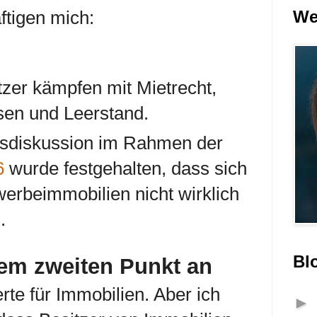
We
ftigen mich:
tzer kämpfen mit Mietrecht,
sen und Leerstand.
msdiskussion im Rahmen der
6
wurde festgehalten, dass sich
rbeimmobilien nicht wirklich
.
Bl
 dem
zweiten Punkt
an
erte für Immobilien. Aber ich