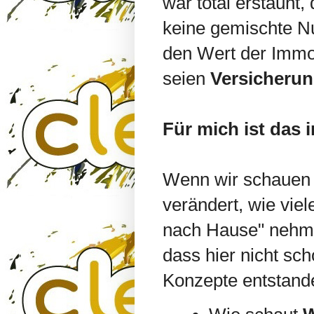
war total erstaunt,
keine gemischte N
den Wert der Immob
seien
Versicheru
Für mich ist das 
Wenn wir schauen w
verändert, wie vie
nach Hause" nehme
dass hier nicht sc
Konzepte entstand