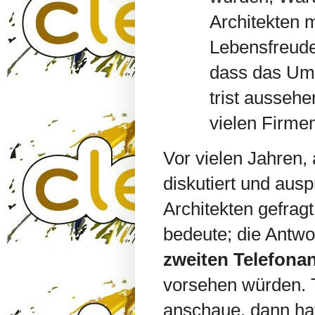
Architekten m
Lebensfreude
dass das Umf
trist aussehe
vielen Firme
Vor vielen Jahren, 
diskutiert und ausp
Architekten gefragt
bedeute; die Antwo
zweiten Telefona
vorsehen würden. T
anschaue, dann hat 