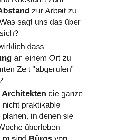
Abstand
zur Arbeit zu
as sagt uns das über
 sich?
wirklich dass
tung
an einem Ort zu
mten Zeit "abgerufen"
?
n
Architekten
die ganze
e nicht praktikable
n
planen, in denen sie
 Woche überleben
um sind
Büros
von