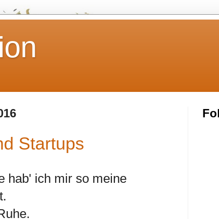
ion
016
Fo
nd Startups
hab' ich mir so meine
.
 Ruhe.