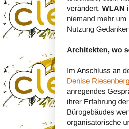
verändert.
WLAN
niemand mehr um R
Nutzung Gedanken
Architekten, wo s
Im Anschluss an de
Denise Riesenber
anregendes Gesprä
ihrer Erfahrung de
Bürogebäudes weni
organisatorische un