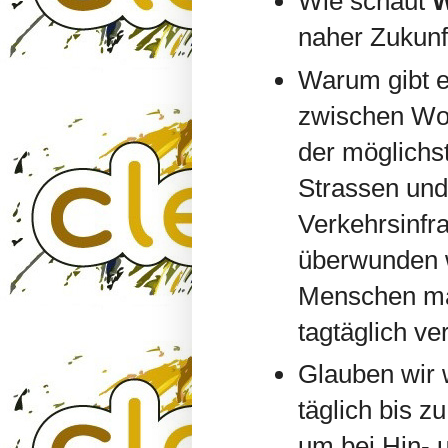
Wie schaut
naher Zukunf
Warum gibt 
zwischen Woh
der möglichst
Strassen und 
Verkehrsinfr
überwunden w
Menschen ma
tagtäglich ve
Glauben wir 
täglich bis 
um bei Hin- 