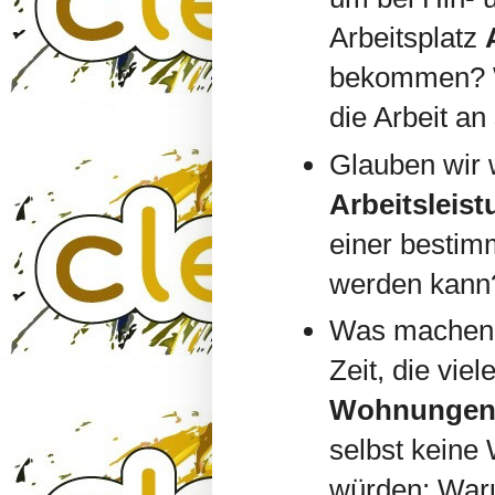
Arbeitsplatz
bekommen? W
die Arbeit an
Glauben wir 
Arbeitsleis
einer bestim
werden kann
Was mache
Zeit, die viel
Wohnunge
selbst keine
würden; War