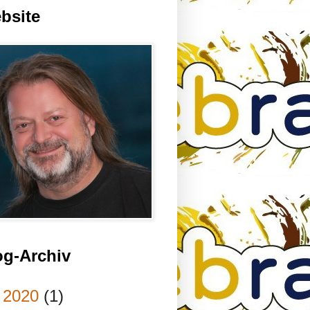
bsite
og-Archiv
►
2020
(1)